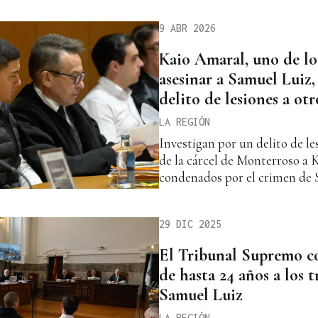
9 ABR 2026
Kaio Amaral, uno de l
asesinar a Samuel Luiz,
delito de lesiones a otr
LA REGIÓN
Investigan por un delito de le
de la cárcel de Monterroso a 
condenados por el crimen de
29 DIC 2025
El Tribunal Supremo c
de hasta 24 años a los t
Samuel Luiz
LA REGIÓN