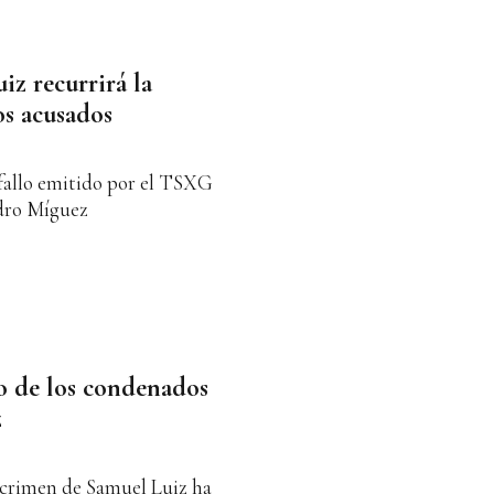
iz recurrirá la
os acusados
 fallo emitido por el TSXG
ndro Míguez
o de los condenados
z
 crimen de Samuel Luiz ha