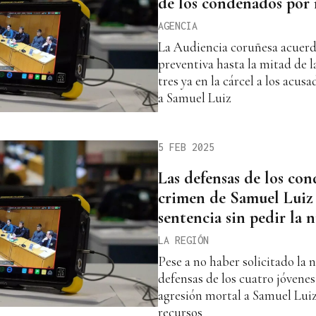
de los condenados por 
AGENCIA
La Audiencia coruñesa acuerda
preventiva hasta la mitad de 
tres ya en la cárcel a los acus
a Samuel Luiz
5 FEB 2025
Las defensas de los con
crimen de Samuel Luiz 
sentencia sin pedir la n
LA REGIÓN
Pese a no haber solicitado la n
defensas de los cuatro jóvene
agresión mortal a Samuel Lui
recursos