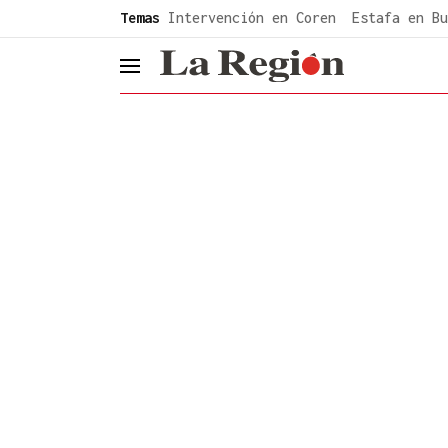
common.go-to-content
Temas
Intervención en Coren
Estafa en Bu
header.menu.open