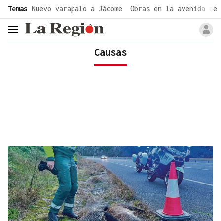
common.go-to-content
Temas
Nuevo varapalo a Jácome
Obras en la avenida de 
header.menu.open
Causas