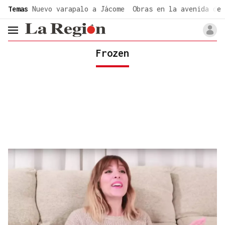
common.go-to-content
Temas
Nuevo varapalo a Jácome
Obras en la avenida de 
header.menu.open
Frozen