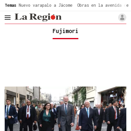
common.go-to-content
Temas
Nuevo varapalo a Jácome
Obras en la avenida de 
header.menu.open
Fujimori