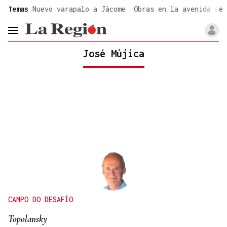
common.go-to-content
Temas
Nuevo varapalo a Jácome
Obras en la avenida de 
header.menu.open
José Mújica
CAMPO DO DESAFÍO
Topolansky