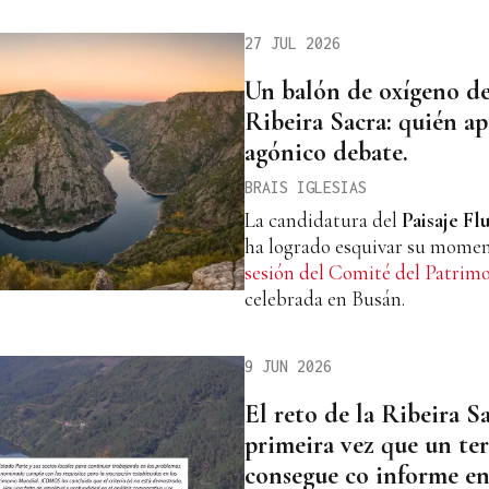
27 JUL 2026
Un balón de oxígeno de
Ribeira Sacra: quién ap
agónico debate.
BRAIS IGLESIAS
La candidatura del
Paisaje Fl
ha logrado esquivar su moment
sesión del Comité del Patrim
celebrada en Busán.
9 JUN 2026
El reto de la Ribeira Sa
primeira vez que un ter
consegue co informe en