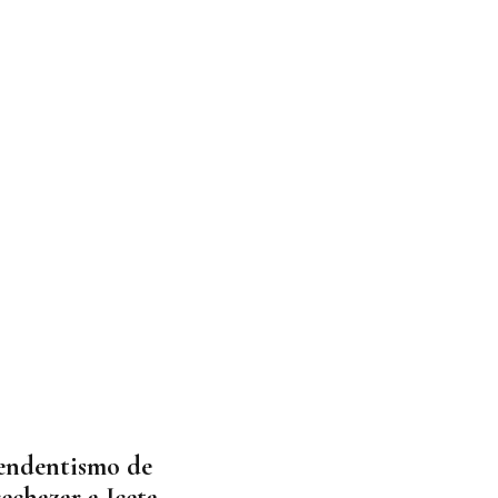
pendentismo de
rechazar a Iceta