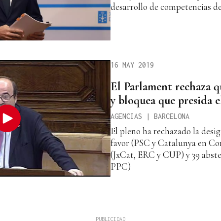
desarrollo de competencias 
16 MAY 2019
El Parlament rechaza q
y bloquea que presida 
AGENCIAS | BARCELONA
El pleno ha rechazado la desig
favor (PSC y Catalunya en C
(JxCat, ERC y CUP) y 39 abst
PPC)