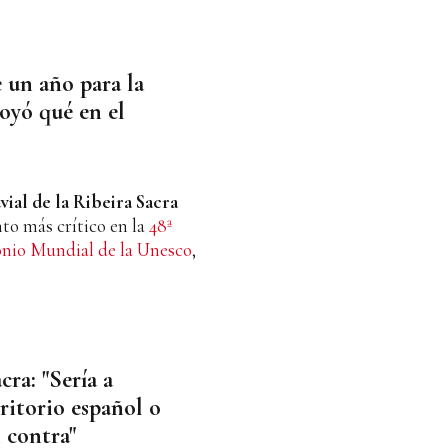
 un año para la
oyó qué en el
uvial de la Ribeira Sacra
o más crítico en la
48ª
onio Mundial de la Unesco
,
cra: "Sería a
ritorio español o
 contra"