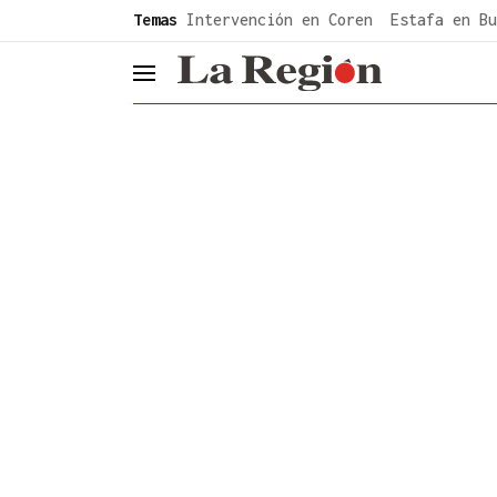
common.go-to-content
Temas
Intervención en Coren
Estafa en Bu
header.menu.open