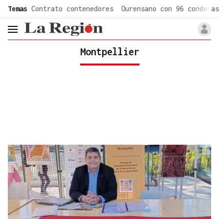
common.go-to-content
Temas
Contrato contenedores
Ourensano con 96 condenas
header.menu.open
Montpellier