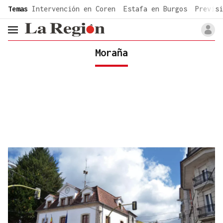
common.go-to-content
Temas
Intervención en Coren
Estafa en Burgos
Previsi
header.menu.open
Moraña