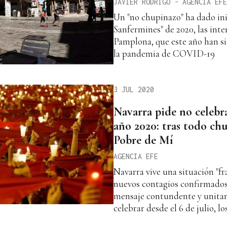
JAVIER RODRIGO - AGENCIA EFE
Un "no chupinazo" ha dado ini
Sanfermines" de 2020, las inte
Pamplona, que este año han si
la pandemia de COVID-19
3 JUL 2020
Navarra pide no celebr
año 2020: tras todo ch
Pobre de Mí
AGENCIA EFE
Navarra vive una situación "frá
nuevos contagios confirmados 
mensaje contundente y unitar
celebrar desde el 6 de julio, l