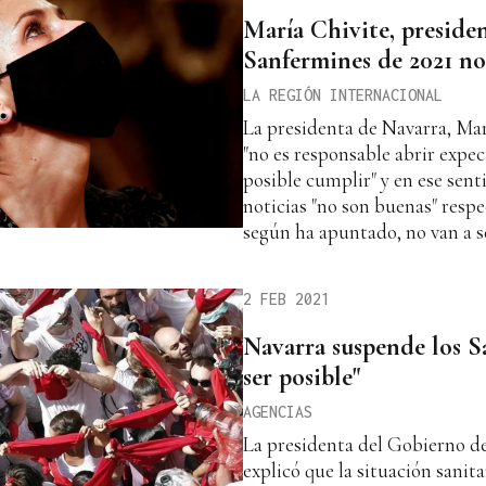
María Chivite, presiden
Sanfermines de 2021 no 
LA REGIÓN INTERNACIONAL
La presidenta de Navarra, Mar
"no es responsable abrir expec
posible cumplir" y en ese sent
noticias "no son buenas" respe
según ha apuntado, no van a se
2 FEB 2021
Navarra suspende los S
ser posible"
AGENCIAS
La presidenta del Gobierno de
explicó que la situación sanit