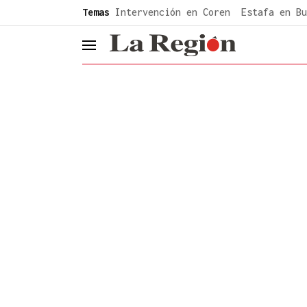
common.go-to-content
Temas
Intervención en Coren
Estafa en Bu
header.menu.open