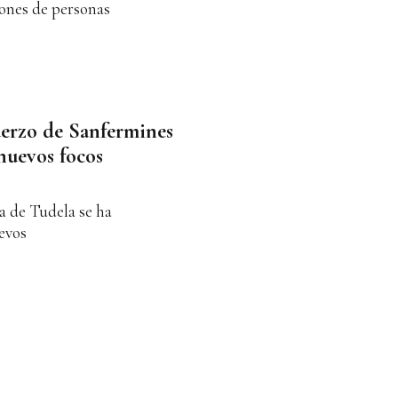
llones de personas
uerzo de Sanfermines
 nuevos focos
a de Tudela se ha
uevos