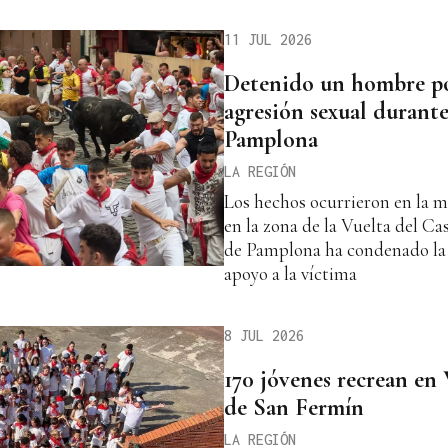
11 JUL 2026
Detenido un hombre po
agresión sexual durante
Pamplona
LA REGIÓN
Los hechos ocurrieron en la 
en la zona de la Vuelta del Ca
de Pamplona ha condenado la 
apoyo a la víctima
8 JUL 2026
170 jóvenes recrean en 
de San Fermín
LA REGIÓN