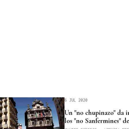
6 JUL 2020
Un "no chupinazo" da i
los "no Sanfermines" d