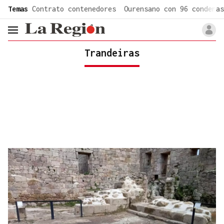
common.go-to-content
Temas
Contrato contenedores
Ourensano con 96 condenas
header.menu.open
Trandeiras