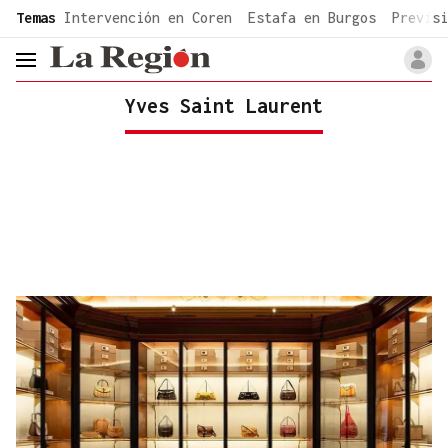
common.go-to-content
Temas
Intervención en Coren
Estafa en Burgos
Previsi
header.menu.open
Yves Saint Laurent