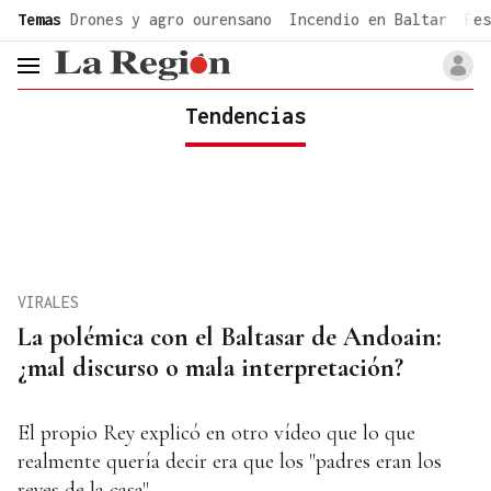
common.go-to-content
Temas
Drones y agro ourensano
Incendio en Baltar
Fes
header.menu.open
Tendencias
VIRALES
La polémica con el Baltasar de Andoain:
¿mal discurso o mala interpretación?
El propio Rey explicó en otro vídeo que lo que
realmente quería decir era que los "padres eran los
reyes de la casa"