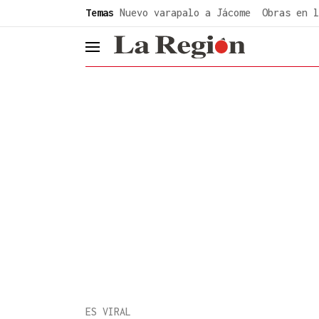
common.go-to-content
Temas
Nuevo varapalo a Jácome
Obras en l
header.menu.open
ES VIRAL