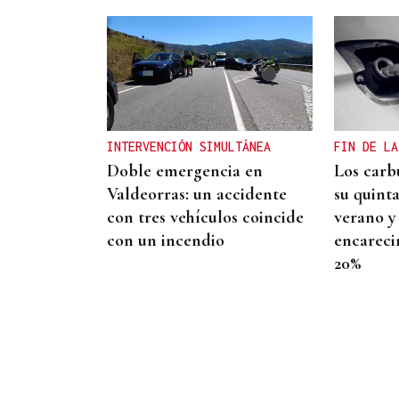
MODA
Black Friday 2025: el (ya no
tan) secreto mejor
guardado del armario de
INTERVENCIÓN SIMULTÁNEA
FIN DE LA
las que más saben
Doble emergencia en
Los carb
Valdeorras: un accidente
su quint
con tres vehículos coincide
verano y
con un incendio
encareci
20%