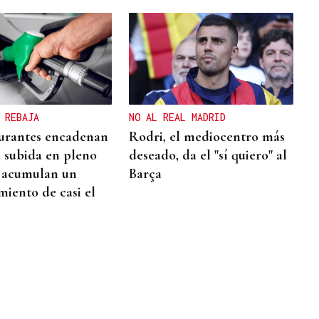
 REBAJA
NO AL REAL MADRID
urantes encadenan
Rodri, el mediocentro más
a subida en pleno
deseado, da el "sí quiero" al
 acumulan un
Barça
miento de casi el