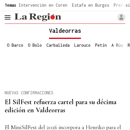
common.go-to-content
Temas
Intervención en Coren
Estafa en Burgos
Previsi
header.menu.open
Valdeorras
O Barco
O Bolo
Carballeda
Larouco
Petín
A Rúa
R
NUEVAS CONFIRMACIONES
El SilFest refuerza cartel para su décima
edición en Valdeorras
El MiniSilFest del 2026 incorpora a Henriko para el