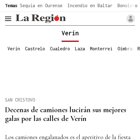
common.go-to-content
Temas
Sequía en Ourense
Incendio en Baltar
Bonoloto 
header.menu.open
Verín
Verín
Castrelo
Cualedro
Laza
Monterrei
Oímbra
R
SAN CRISTOVO
Decenas de camiones lucirán sus mejores
galas por las calles de Verín
Los camiones engalanados es el aperitivo de la fiesta