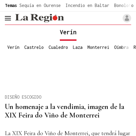
common.go-to-content
Temas
Sequía en Ourense
Incendio en Baltar
Bonoloto 
header.menu.open
Verín
Verín
Castrelo
Cualedro
Laza
Monterrei
Oímbra
R
DISEÑO ESCOGIDO
Un homenaje a la vendimia, imagen de la
XIX Feira do Viño de Monterrei
La XIX Feira do Viño de Monterrei, que tendrá lugar