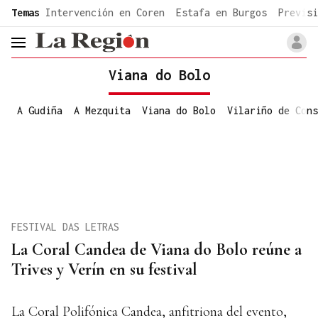
common.go-to-content
Temas
Intervención en Coren
Estafa en Burgos
Previsi
header.menu.open
Viana do Bolo
A Gudiña
A Mezquita
Viana do Bolo
Vilariño de Cons
FESTIVAL DAS LETRAS
La Coral Candea de Viana do Bolo reúne a
Trives y Verín en su festival
La Coral Polifónica Candea, anfitriona del evento,