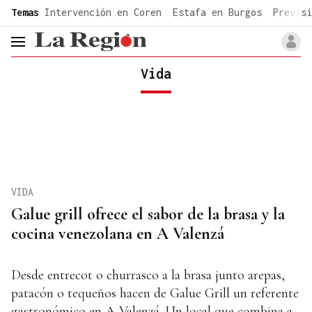
common.go-to-content
Temas
Intervención en Coren
Estafa en Burgos
Previsi
header.menu.open
Vida
VIDA
Galue grill ofrece el sabor de la brasa y la
cocina venezolana en A Valenzá
Desde entrecot o churrasco a la brasa junto arepas,
patacón o tequeños hacen de Galue Grill un referente
gastronómico en A Valenzá. Un local que combina a