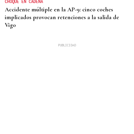
CHOQUE EN CADENA
Accidente múltiple en la AP-9: cinco coches
implicados provocan retenciones a la salida de
Vigo
MEJORES ZONAS
Buscador | ¿Dónde y a qué hora se verá el eclipse
del 12 de agosto? Consulta el horario y el mapa