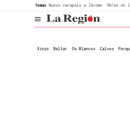
common.go-to-content
Temas
Nuevo varapalo a Jácome
Obras en l
header.menu.open
Xinzo
Baltar
Os Blancos
Calvos
Porqu