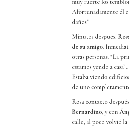
muy fuerte los temblo
Afortunadamente él est
daños”.
Minutos después,
Rosa
de su amigo
. Inmedia
otras personas. “La pr
estamos yendo a casa’.
Estaba viendo edifici
de uno completamente c
Rosa contacto despué
Bernardino
, y con
Áng
calle, al poco volvió 