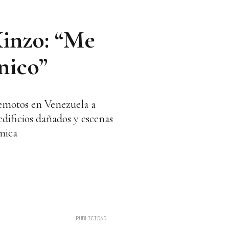
Xinzo: “Me
nico”
rremotos en Venezuela a
edificios dañados y escenas
mica