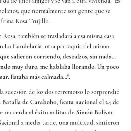
da de unos amigos y se van a otra vivienda. "Es
ezolanos, que normalmente son gente que se
firma Rosa Trujillo.
e Rosa, también se trasladará a esa misma casa
en
La Candelaria
, otra parroquia del mismo
que salieron corriendo, descalzos, sin nada…
iendo muy duro, me hablaba llorando. Un poco
mar. Estaba más calmada...”.
a sucesión de los dos terremotos lo sorprendió
a Batalla de Carabobo
,
fiesta nacional el 24 de
 recuerda el éxito militar de
Simón Bolivar
.
acional a media tarde, una multitud, sintieron