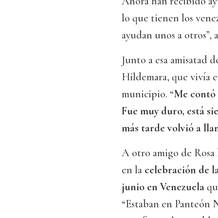
Ahora han recibido ayu
lo que tienen los ven
ayudan unos a otros”, a
Junto a esa amisatad d
Hildemara, que vivía 
municipio. “
Me contó 
Fue muy duro, está s
más tarde volvió a lla
A otro amigo de Rosa l
en la
celebración de l
junio en Venezuela
que
“Estaban en Panteón N