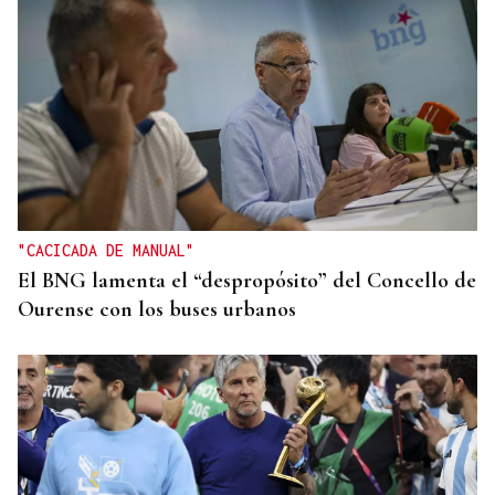
25 DE SEPTIEMBRE
El COB abrirá y cerrará la liga en el Pazo, ante el
Tizona y el Granada
"CACICADA DE MANUAL"
El BNG lamenta el “despropósito” del Concello de
Ourense con los buses urbanos