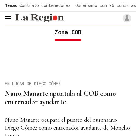
common.go-to-content
Temas
Contrato contenedores
Ourensano con 96 condenas
header.menu.open
Zona COB
EN LUGAR DE DIEGO GÓMEZ
Nuno Manarte apuntala al COB como
entrenador ayudante
Nuno Manarte ocupará el puesto del ourensano
Diego Gómez como entrenador ayudante de Moncho
López