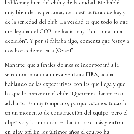
habló muy bien del club y de la ciudad. Me habló
muy bien de las personas, de la estructura que hay y
de la seriedad del club. La verdad es que todo lo que
me llegaba del COB me hacía muy fácil tomar una
decisión”. Y por si faltaba algo, comenta que “estoy a
dos horas de mi casa (
Ovar
)”.
Manarte, que a finales de mes se incorporará a la
selección para una nueva
ventana FIBA
, acaba
hablando de las expectativas con las que llega y que
las que le transmite el club: “Queremos dar un paso
adelante. Es muy temprano, porque estamos todavía
en un momento de construcción del equipo, pero el
objetivo y la ambición es dar un paso más y
entrar
en play off
. En los últimos años el equipo ha