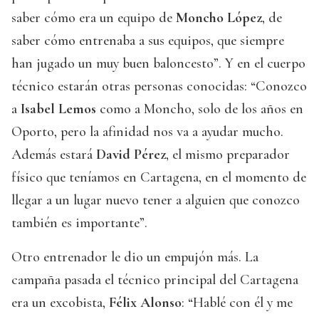
saber cómo era un equipo de
Moncho López
, de
saber cómo entrenaba a sus equipos, que siempre
han jugado un muy buen baloncesto”. Y en el cuerpo
técnico estarán otras personas conocidas: “Conozco
a
Isabel Lemos
como a Moncho, solo de los años en
Oporto, pero la afinidad nos va a ayudar mucho.
Además estará
David Pérez
, el mismo preparador
físico que teníamos en Cartagena, en el momento de
llegar a un lugar nuevo tener a alguien que conozco
también es importante”.
Otro entrenador le dio un empujón más. La
campaña pasada el técnico principal del Cartagena
era un excobista,
Félix Alonso
: “Hablé con él y me