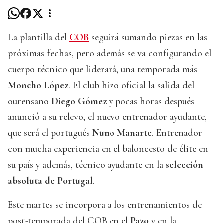
La plantilla del
COB
seguirá sumando piezas en las
próximas fechas, pero además se va configurando el
cuerpo técnico que liderará, una temporada más
Moncho López
. El club hizo oficial la salida del
ourensano
Diego Gómez
y pocas horas después
anunció a su relevo, el nuevo entrenador ayudante,
que será el portugués
Nuno Manarte
. Entrenador
con mucha experiencia en el baloncesto de élite en
su país y además, técnico ayudante en la
selección
absoluta de Portugal
.
Este martes se incorpora a los entrenamientos de
post-temporada del COB en el
Pazo
y en la