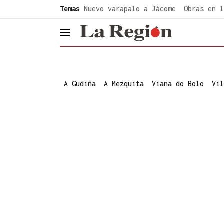
common.go-to-content
Temas
Nuevo varapalo a Jácome
Obras en l
header.menu.open
A Gudiña
A Mezquita
Viana do Bolo
Vil