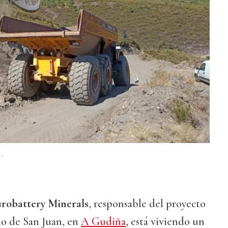
.
robattery Minerals
, responsable del proyecto
io de San Juan, en
A Gudiña
, está viviendo un