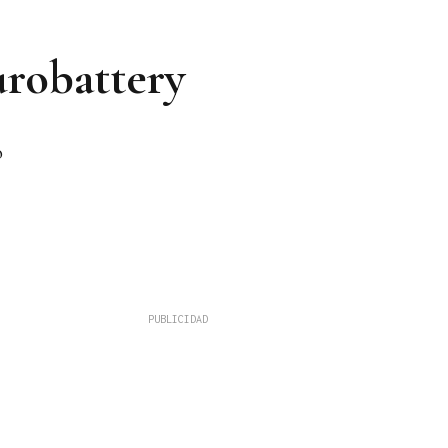
urobattery
o