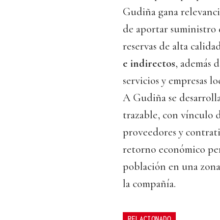
Gudiña gana relevanci
de aportar suministro 
reservas de alta calida
e indirectos
, además d
servicios y empresas l
A Gudiña se desarroll
trazable, con vínculo d
proveedores y contrati
retorno económico per
población en una zona
la compañía.
RELACIONADO