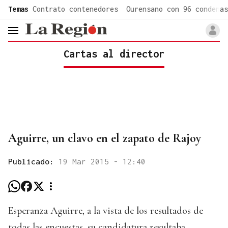
common.go-to-content
Temas
Contrato contenedores
Ourensano con 96 condenas
header.menu.open
Cartas al director
Aguirre, un clavo en el zapato de Rajoy
Publicado:
19 Mar 2015 - 12:40
Esperanza Aguirre, a la vista de los resultados de
todas las encuestas, su candidatura resultaba