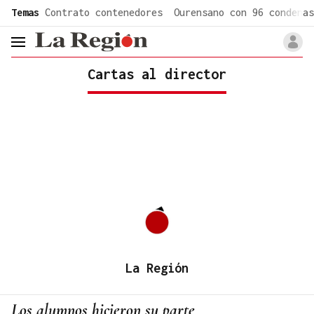
common.go-to-content
Temas
Contrato contenedores
Ourensano con 96 condenas
header.menu.open
Cartas al director
La Región
Los alumnos hicieron su parte