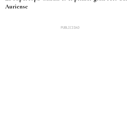
Auriense
TOMA DE POSESIÓN
De la Espriella toma posesión de su nuevo
gabinete para poner en marcha la "Patria Milagro"