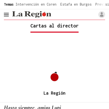
common.go-to-content
Temas
Intervención en Coren
Estafa en Burgos
Previsi
header.menu.open
Cartas al director
La Región
Hasta siempre, amigo Lupi