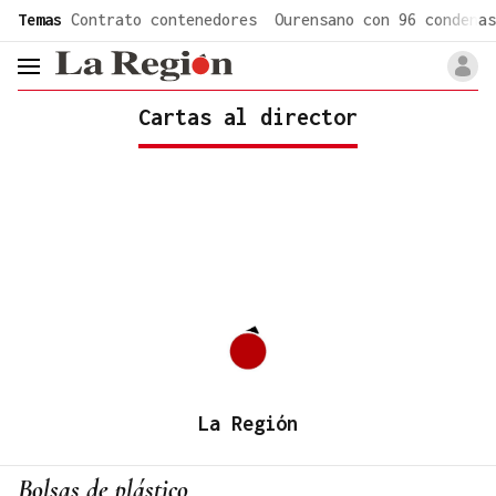
common.go-to-content
Temas
Contrato contenedores
Ourensano con 96 condenas
header.menu.open
Cartas al director
La Región
Bolsas de plástico