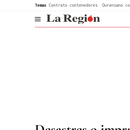
common.go-to-content
Temas
Contrato contenedores
Ourensano co
header.menu.open
Desastres o impr