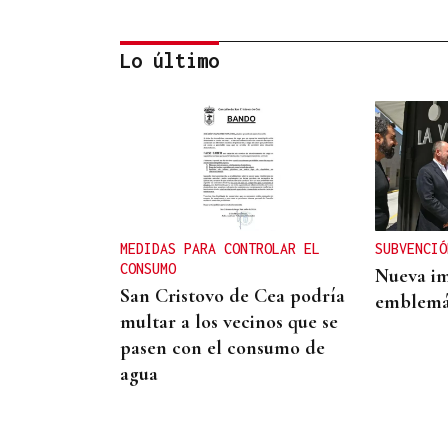
Lo último
La Región
CARTAS AL DIRECTOR
Os políticos de Maceda poden
facelo!
MEDIDAS PARA CONTROLAR EL
SUBVENCIÓ
CONSUMO
Nueva im
San Cristovo de Cea podría
emblemát
multar a los vecinos que se
pasen con el consumo de
agua