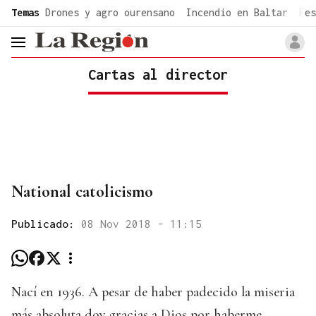
common.go-to-content
Temas
Drones y agro ourensano
Incendio en Baltar
Fes
header.menu.open
Cartas al director
National catolicismo
Publicado:
08 Nov 2018 - 11:15
Nací en 1936. A pesar de haber padecido la miseria
más absoluta doy gracias a Dios por haberme