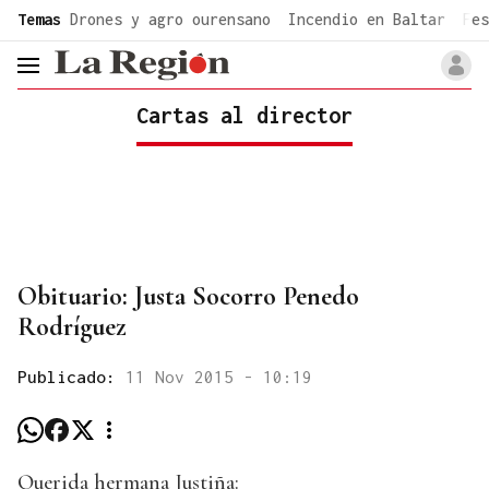
common.go-to-content
Temas
Drones y agro ourensano
Incendio en Baltar
Fes
header.menu.open
Cartas al director
Obituario: Justa Socorro Penedo
Rodríguez
Publicado:
11 Nov 2015 - 10:19
Querida hermana Justiña: