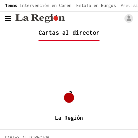
common.go-to-content
Temas
Intervención en Coren
Estafa en Burgos
Previsi
header.menu.open
Cartas al director
La Región
CARTAS AL DIRECTOR