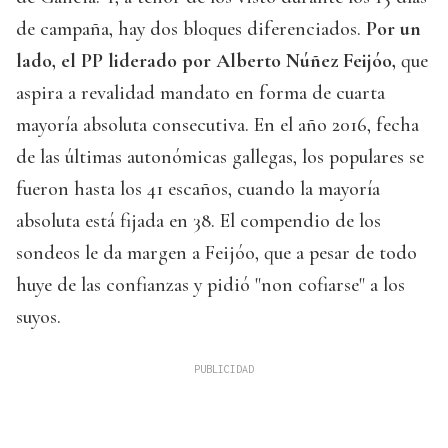
de campaña, hay dos bloques diferenciados.
Por un
lado, el PP liderado por Alberto Núñez Feijóo,
que
aspira a revalidad mandato en forma de cuarta
mayoría absoluta consecutiva. En el año 2016, fecha
de las últimas autonómicas gallegas, los populares se
fueron hasta los 41 escaños, cuando la mayoría
absoluta está fijada en 38. El compendio de los
sondeos le da margen a Feijóo, que a pesar de todo
huye de las confianzas y pidió "non cofiarse" a los
suyos.