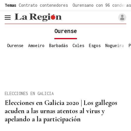
common.go-to-content
Temas
Contrato contenedores
Ourensano con 96 condenas
header.menu.open
Ourense
Ourense
Amoeiro
Barbadás
Coles
Esgos
Nogueira
P
ELECCIONES EN GALICIA
Elecciones en Galicia 2020 | Los gallegos
acuden a las urnas atentos al virus y
apelando a la participación