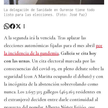
La delegación de Sanidade en Ourense tiene todo
listo para las elecciones. (Foto: José Paz)
A la segunda irá la vencida. Tras aplazar las
elecciones autonómicas fijadas para el mes abril
por
la incidencia de la pandemia
,
Galicia se cita hoy
con las urnas
. Un cita electoral marcada por las
consecuencias del covid-19, en pleno debate sobre la
seguridad (con A Mariña ocupando el debate) y con
la incógnita de la abstención sobrevolando como
nunca. Los 2.697.315 gallegos (463.163 residentes en
el extranjero) deciden entre darle continuidad al
proyecto del popular Alberto Núñez Feijóo, que