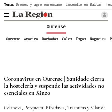
common.go-to-content
Temas
Drones y agro ourensano
Incendio en Baltar
Fes
header.menu.open
Ourense
Ourense
Amoeiro
Barbadás
Coles
Esgos
Nogueira
P
Coronavirus en Ourense | Sanidade cierra
la hostelería y suspende las actividades no
esenciales en Xinzo
Celanova, Porqueira, Ribadavia, Trasmiras y Vilar de