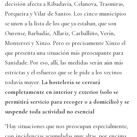
decisión afecta a Ribadavia, Celanova, Trasmiras,
Porqueira y Vilar de Santos. Los cinco municipios
se unen a la lista de los que ya estaban, que son
Ourense, Barbadás, Allariz, Carballiño, Verín,
Monterrei y Xinzo. Pero es precisamente Xinzo el
que presenta una situación más preocupante para
Sanidade. Por eso, allí, las medidas serán aún más
estrictas y el esfuerzo que se le pide a los vecinos
todavía mayor.
La hostelería se cerrará
completamente en interior y exterior (solo se
permitirá servicio para recoger o a domicilio) y se
suspende toda actividad no esencial
"Hay situaciones que nos preocupan especialmente,
con incidencias acumuladas muy altas, por encima