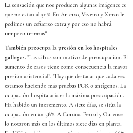
La sensación que nos producen algunas imágenes es
que no están al 50%. En Arteixo, Viveiro y Xinzo le
pedimos un esfuerzo extra y por eso no habrá
tampoco terrazas".
También preocupa la presión en los hospitales
gallegos.
"Las cifras son motivo de preocupación. El
aumento de casos tiene como consecuencia la mayor
presión asistencial". "Hay que destacar que cada vez
estamos haciendo más pruebas PCR o antígenos. La
ocupación hospitalaria es la máxima preocupación.
Ha habido un incremento. A siete días, se sitúa la
ocupación en un 58%. A Coruña, Ferrol y Ourense
lo notaron más en los últimos siete días en planta.