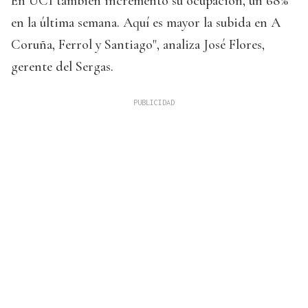
En UCI también incrementó su ocupación, un 68%
en la última semana. Aquí es mayor la subida en A
Coruña, Ferrol y Santiago", analiza José Flores,
gerente del Sergas.