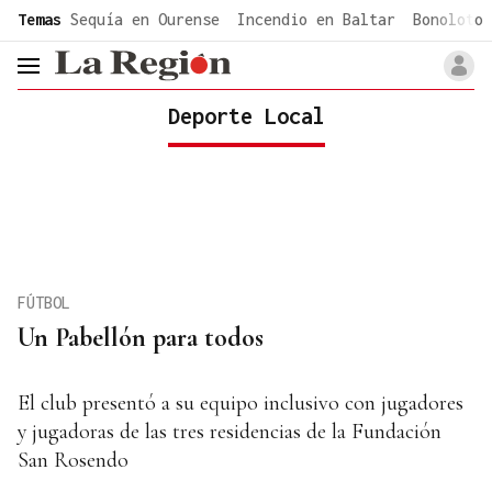
common.go-to-content
Temas
Sequía en Ourense
Incendio en Baltar
Bonoloto 
header.menu.open
Deporte Local
FÚTBOL
Un Pabellón para todos
El club presentó a su equipo inclusivo con jugadores
y jugadoras de las tres residencias de la Fundación
San Rosendo