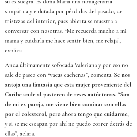
su ex suegra. Es doña María una nonagenaria
simpática y enlutada por pérdidas del pasado, de
tristezas del interior, pues abierta se muestra a
conversar con nosotras. “Me recuerda mucho a mi
mamá y cuidarla me hace sentir bien, me relaja”,
explica.
Anda últimamente sofocada Valeriana y por eso no
sale de paseo con “vacas cachenas”, comenta.
Se nos
antoja una fantasía que esta mujer proveniente del
Caribe ande al pastoreo de reses autóctonas. “Son
de mi ex pareja, me viene bien caminar con ellas
por el colesterol, pero ahora tengo que cuidarme
,
y si se me escapan por ahí no puedo correr detrás de
ellas”, aclara.