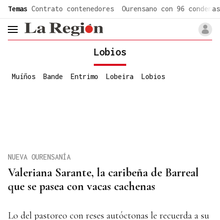
common.go-to-content
Temas
Contrato contenedores
Ourensano con 96 condenas
header.menu.open
Lobios
Muíños
Bande
Entrimo
Lobeira
Lobios
NUEVA OURENSANÍA
Valeriana Sarante, la caribeña de Barreal
que se pasea con vacas cachenas
Lo del pastoreo con reses autóctonas le recuerda a su