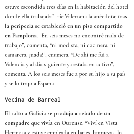
estuve escondida tres días en la habitación del hotel
donde ella trabajaba”, ríe Valeriana la anécdota;
tras
la peripecia se estableció en un piso compartido
en Pamplona
. “En seis meses no encontré nada de
trabajo”, comenta, “ni modista, ni cocinera, ni
camarera, ¡nada!”, enumera. “De ahí me fui a
Valencia y al día siguiente ya estaba en activo”,
comenta. A los seis meses fue a por su hijo a su país
y se lo trajo a España.
Vecina de Barreal
El salto a Galicia se produjo a rebufo de un
compadre que vivía en Ourense
. “Viví en Vista
Hermosa y estuve empleada en bares, limpiezas, lo