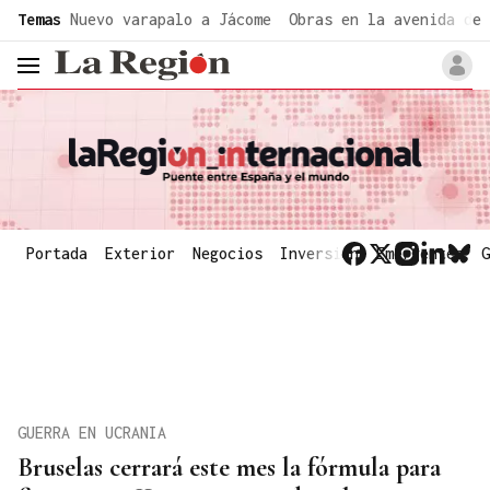
common.go-to-content
Temas
Nuevo varapalo a Jácome
Obras en la avenida de 
header.menu.open
Portada
Exterior
Negocios
Inversión
Emergentes
G
GUERRA EN UCRANIA
Bruselas cerrará este mes la fórmula para