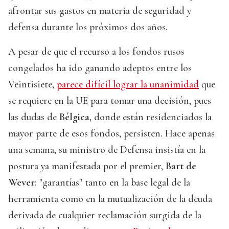
afrontar sus gastos en materia de seguridad y
defensa durante los próximos dos años.
A pesar de que el recurso a los fondos rusos
congelados ha ido ganando adeptos entre los
Veintisiete,
parece difícil lograr la unanimidad
que
se requiere en la UE para tomar una decisión, pues
las dudas de
Bélgica
, donde están residenciados la
mayor parte de esos fondos, persisten. Hace apenas
una semana, su ministro de Defensa insistía en la
postura ya manifestada por el premier,
Bart de
Wever
: "garantías" tanto en la base legal de la
herramienta como en la mutualización de la deuda
derivada de cualquier reclamación surgida de la