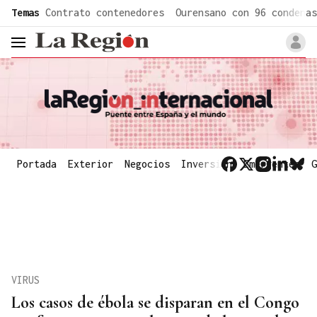
common.go-to-content
Temas
Contrato contenedores
Ourensano con 96 condenas
header.menu.open
Portada
Exterior
Negocios
Inversión
Emergentes
G
VIRUS
Los casos de ébola se disparan en el Congo