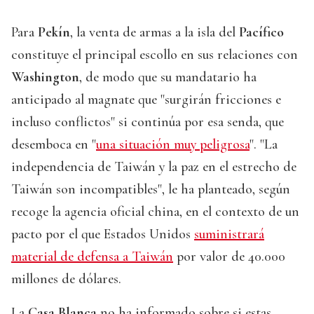
Para
Pekín
, la venta de armas a la isla del
Pacífico
constituye el principal escollo en sus relaciones con
Washington
, de modo que su mandatario ha
anticipado al magnate que "surgirán fricciones e
incluso conflictos" si continúa por esa senda, que
desemboca en "
una situación muy peligrosa
". "La
independencia de Taiwán y la paz en el estrecho de
Taiwán son incompatibles", le ha planteado, según
recoge la agencia oficial china, en el contexto de un
pacto por el que Estados Unidos
suministrará
material de defensa a Taiwán
por valor de 40.000
millones de dólares.
La
Casa Blanca
no ha informado sobre si estas