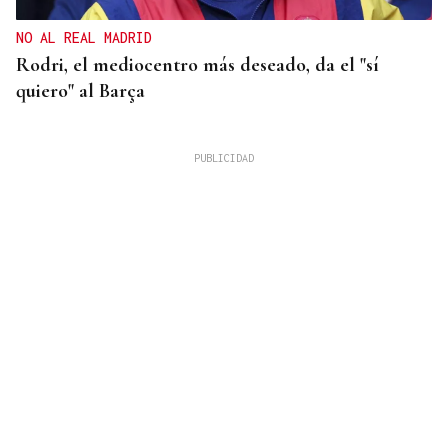
NO AL REAL MADRID
Rodri, el mediocentro más deseado, da el "sí
quiero" al Barça
FALTA DE MEDIOS
Vivas pide expulsar de inmediato a migrantes que
siguen en Ceuta y "blindar" la frontera con más