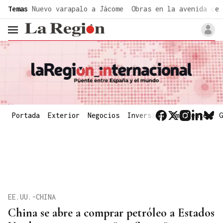
common.go-to-content
Temas
Nuevo varapalo a Jácome
Obras en la avenida de 
header.menu.open
Portada
Exterior
Negocios
Inversión
Emergentes
G
EE.UU.-CHINA
China se abre a comprar petróleo a Estados