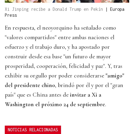
Xi Jinping recibe a Donald Trump en Pekín
|
Europa
Press
En respuesta, el neoyorquino ha señalado como
"valores compartidos" entre ambas naciones el
esfuerzo y el trabajo duro, y ha apostado por
construir desde esa base "un futuro de mayor
prosperidad, cooperación, felicidad y paz". Y, tras
exhibir su orgullo por poder considerarse
"amigo"
del presidente chino
, brindó por él y por el "gran
país" que es China antes de
invitar a Xi a
Washington el próximo 24 de septiembre
.
NOTICIAS RELACIONADAS