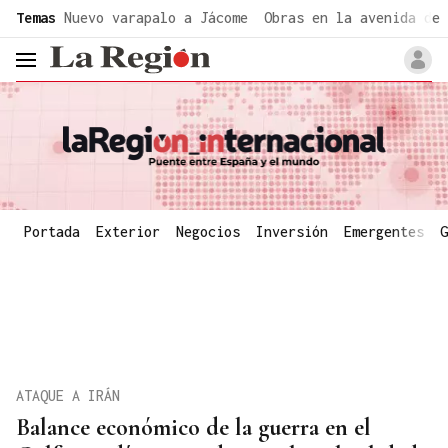
common.go-to-content
Temas
Nuevo varapalo a Jácome
Obras en la avenida de 
header.menu.open
Portada
Exterior
Negocios
Inversión
Emergentes
G
ATAQUE A IRÁN
Balance económico de la guerra en el