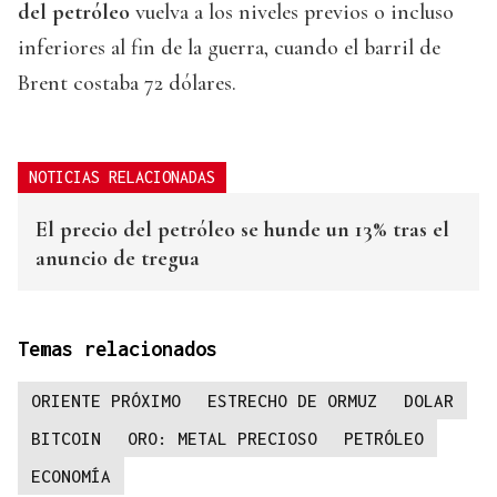
del petróleo
vuelva a los niveles previos o incluso
inferiores al fin de la guerra, cuando el barril de
Brent costaba 72 dólares.
NOTICIAS RELACIONADAS
El precio del petróleo se hunde un 13% tras el
anuncio de tregua
Temas relacionados
ORIENTE PRÓXIMO
ESTRECHO DE ORMUZ
DOLAR
BITCOIN
ORO: METAL PRECIOSO
PETRÓLEO
ECONOMÍA