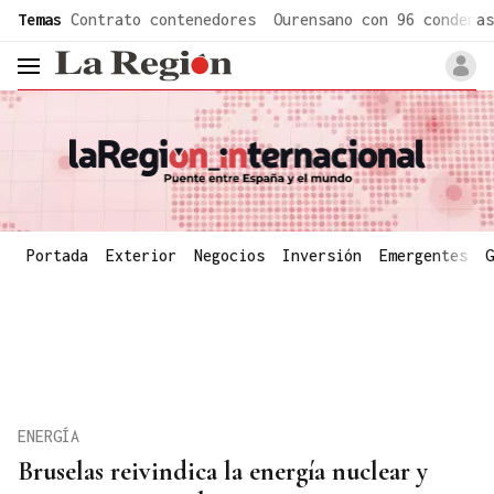
common.go-to-content
Temas
Contrato contenedores
Ourensano con 96 condenas
header.menu.open
Portada
Exterior
Negocios
Inversión
Emergentes
G
ENERGÍA
Bruselas reivindica la energía nuclear y