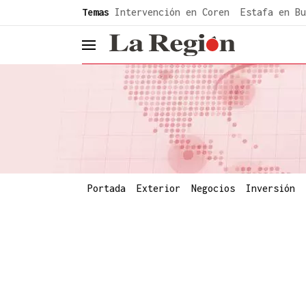
common.go-to-content
Temas
Intervención en Coren
Estafa en Bu
header.menu.open
Portada
Exterior
Negocios
Inversión