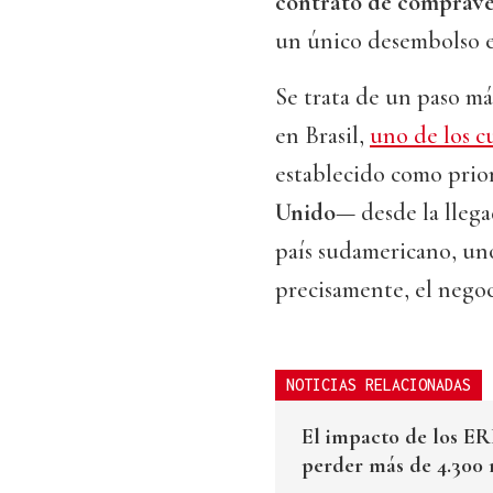
contrato de comprave
un único desembolso en
Se trata de un paso má
en Brasil,
uno de los c
establecido como prio
Unido
— desde la lleg
país sudamericano, uno
precisamente, el negoc
NOTICIAS RELACIONADAS
El impacto de los ERE
perder más de 4.300 