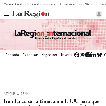
common.go-to-content
Temas
Contrato contenedores
Ourensano con 96 condenas
header.menu.open
Portada
Exterior
Negocios
Inversión
Emergentes
G
ATAQUE A IRÁN
Irán lanza un ultimátum a EEUU para que