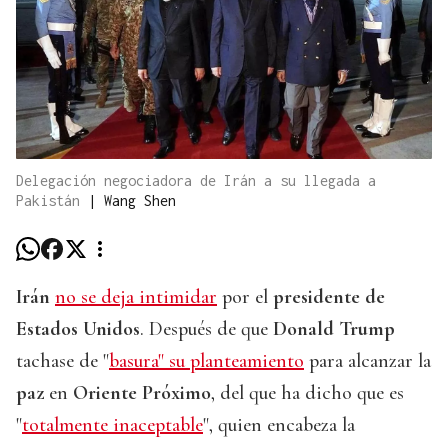
Delegación negociadora de Irán a su llegada a
Pakistán
|
Wang Shen
Irán
no se deja intimidar
por el
presidente de
Estados Unidos
. Después de que
Donald Trump
tachase de "
basura" su planteamiento
para alcanzar la
paz
en
Oriente Próximo
, del que ha dicho que es
"
totalmente inaceptable
", quien encabeza la