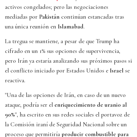
activos congelados; pero las negociaciones
mediadas por
Pakistán
continúan estancadas tras
una única reunión en
Islamabad
.
La tregua se mantiene, a pesar de que Trump ha
cifrado en un 1% sus opciones de supervivencia,
pero Irán ya estaría analizando sus próximos pasos si
el conflicto iniciado por Estados Unidos e
Israel
se
reactiva.
"Una de las opciones de Irán, en caso de un nuevo
ataque, podría ser el
enriquecimiento de uranio al
90%
", ha escrito en sus redes sociales el portavoz de
la Comisión iraní de Seguridad Nacional sobre un
proceso que permitiría
producir combustible para