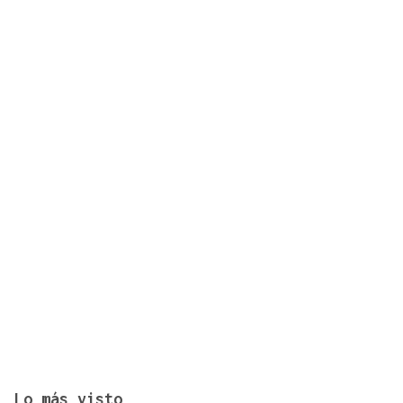
Dos heridos y trasladados tras una salida de vía en
Piñor
Lo más visto