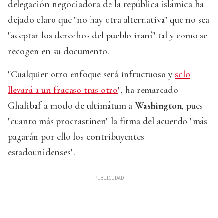
delegación negociadora de la república islámica ha
dejado claro que "no hay otra alternativa" que no sea
"aceptar los derechos del pueblo iraní" tal y como se
recogen en su documento.
"Cualquier otro enfoque será infructuoso y
solo
llevará a un fracaso tras otro
", ha remarcado
Ghalibaf a modo de ultimátum a
Washington
, pues
"cuanto más procrastinen" la firma del acuerdo "más
pagarán por ello los contribuyentes
estadounidenses".