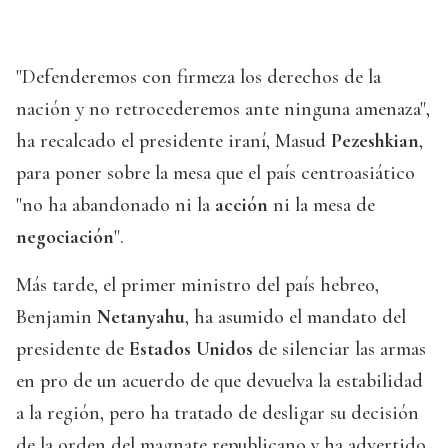
"Defenderemos con firmeza los derechos de la
nación y no retrocederemos ante ninguna amenaza",
ha recalcado el presidente iraní, Masud
Pezeshkian
,
para poner sobre la mesa que el país centroasiático
"no ha abandonado ni la
acción
ni la mesa de
negociación
".
Más tarde, el primer ministro del país hebreo,
Benjamin
Netanyahu
, ha asumido el mandato del
presidente de
Estados Unidos
de silenciar las armas
en pro de un acuerdo de que devuelva la estabilidad
a la región, pero ha tratado de desligar su decisión
de la orden del magnate republicano y ha advertido