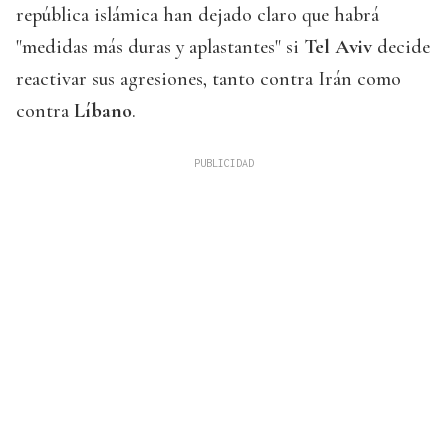
república islámica han dejado claro que habrá
"medidas más duras y aplastantes" si
Tel Aviv
decide
reactivar sus agresiones, tanto contra Irán como
contra
Líbano
.