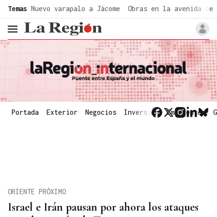
common.go-to-content
Temas
Nuevo varapalo a Jácome
Obras en la avenida de 
header.menu.open
Portada
Exterior
Negocios
Inversión
Emergentes
G
ORIENTE PRÓXIMO
Israel e Irán pausan por ahora los ataques