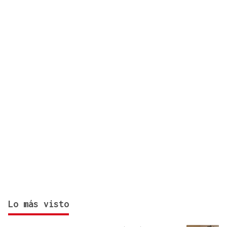
de combate de un patrullero de la Armada
colombiana
Lo más visto