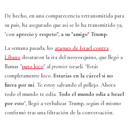
De hecho, en una comparecencia retransmitida para
su país, ha asegurado que así se lo ha transmitido ya,
"con
aprecio y respeto", a su "amigo" Trump
.
La semana pasada, los
ataques de Israel contra
Líbano
desataron la ira del neoyorquino, que llegó a
llamar "
puto loco
" al
premier
israelí. "Estás
completamente loco.
Estarías en la cárcel si no
fuera por mí
. Te estoy salvando el pellejo. Ahora
todo el mundo te odia.
Todo el mundo odia a Israel
por esto
", llegó a verbalizar Trump, según él mismo
confirmó tras una filtración de la conversación.