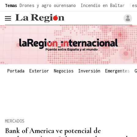
common.go-to-content
Temas
Drones y agro ourensano
Incendio en Baltar
Fes
header.menu.open
Portada
Exterior
Negocios
Inversión
Emergentes
G
MERCADOS
Bank of America ve potencial de