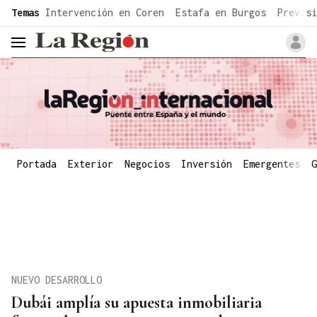
common.go-to-content
Temas
Intervención en Coren
Estafa en Burgos
Previsi
header.menu.open
Portada
Exterior
Negocios
Inversión
Emergentes
G
NUEVO DESARROLLO
Dubái amplía su apuesta inmobiliaria