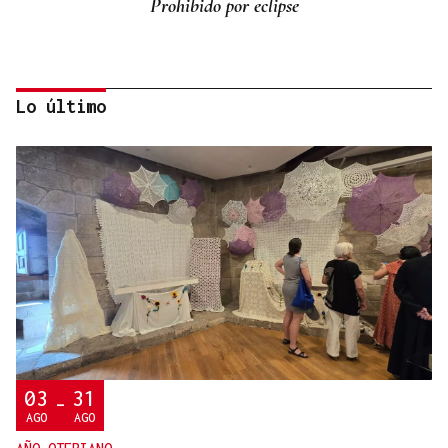
Prohibido por eclipse
Lo último
Lalo Pavón
O AFIADOR
Un día haberá autobuses
03
31
-
AGO
AGO