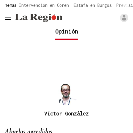
common.go-to-content
Temas
Intervención en Coren
Estafa en Burgos
Previsi
header.menu.open
Opinión
Víctor González
Abuelos agredidos