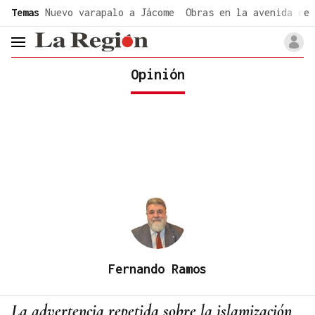
common.go-to-content
Temas
Nuevo varapalo a Jácome
Obras en la avenida de 
header.menu.open
Opinión
Fernando Ramos
La advertencia repetida sobre la islamización