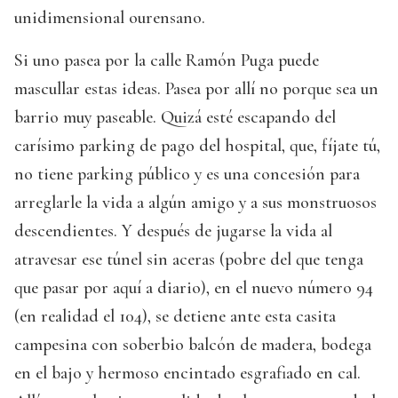
unidimensional ourensano.
Si uno pasea por la calle Ramón Puga puede
mascullar estas ideas. Pasea por allí no porque sea un
barrio muy paseable. Quizá esté escapando del
carísimo parking de pago del hospital, que, fíjate tú,
no tiene parking público y es una concesión para
arreglarle la vida a algún amigo y a sus monstruosos
descendientes. Y después de jugarse la vida al
atravesar ese túnel sin aceras (pobre del que tenga
que pasar por aquí a diario), en el nuevo número 94
(en realidad el 104), se detiene ante esta casita
campesina con soberbio balcón de madera, bodega
en el bajo y hermoso encintado esgrafiado en cal.