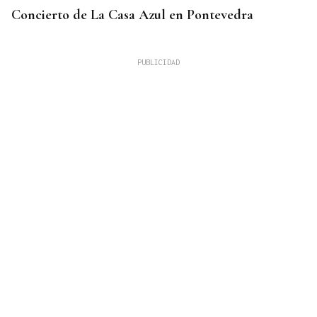
Concierto de La Casa Azul en Pontevedra
SUFRIÓ UNA CAÍDA
Desaparecido un hombre de avanzada edad en una
zona de monte en Coirós