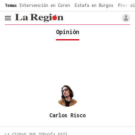
common.go-to-content
Temas
Intervención en Coren
Estafa en Burgos
Previsi
header.menu.open
Opinión
Carlos Risco
LA CIUDAD QUE TODAVÍA ESTÁ