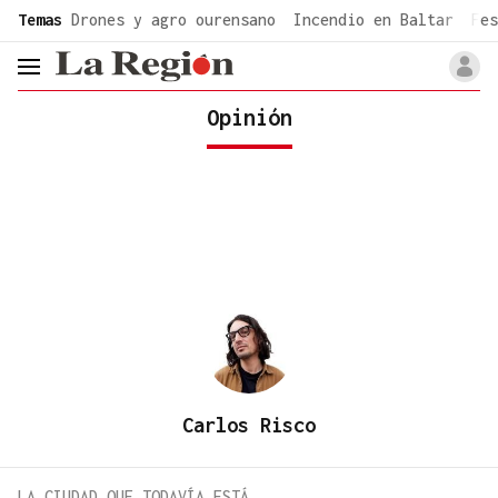
common.go-to-content
Temas
Drones y agro ourensano
Incendio en Baltar
Fes
header.menu.open
Opinión
Carlos Risco
LA CIUDAD QUE TODAVÍA ESTÁ