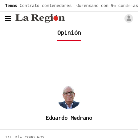
common.go-to-content
Temas
Contrato contenedores
Ourensano con 96 condenas
header.menu.open
Opinión
Eduardo Medrano
TAL DÍA COMO HOY