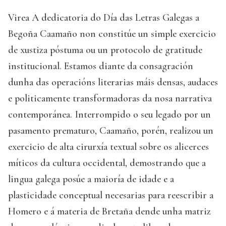
Virea A dedicatoria do Día das Letras Galegas a
Begoña Caamaño non constitúe un simple exercicio
de xustiza póstuma ou un protocolo de gratitude
institucional. Estamos diante da consagración
dunha das operacións literarias máis densas, audaces
e politicamente transformadoras da nosa narrativa
contemporánea. Interrompido o seu legado por un
pasamento prematuro, Caamaño, porén, realizou un
exercicio de alta cirurxía textual sobre os alicerces
míticos da cultura occidental, demostrando que a
lingua galega posúe a maioría de idade e a
plasticidade conceptual necesarias para reescribir a
Homero e á materia de Bretaña dende unha matriz