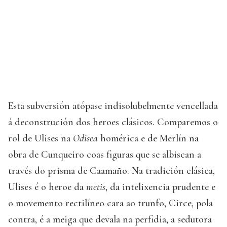
Esta subversión atópase indisolubelmente vencellada
á deconstrución dos heroes clásicos. Comparemos o
rol de Ulises na
Odisea
homérica e de Merlín na
obra de Cunqueiro coas figuras que se albiscan a
través do prisma de Caamaño. Na tradición clásica,
Ulises é o heroe da
metis
, da intelixencia prudente e
o movemento rectilíneo cara ao trunfo, Circe, pola
contra, é a meiga que devala na perfidia, a sedutora