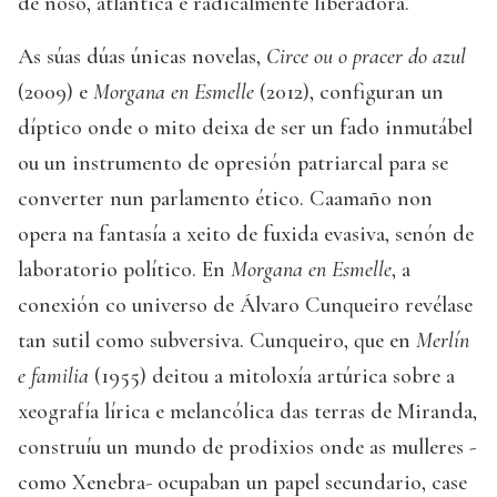
de noso, atlántica e radicalmente liberadora.
As súas dúas únicas novelas,
Circe ou o pracer do azul
(2009) e
Morgana en Esmelle
(2012), configuran un
díptico onde o mito deixa de ser un fado inmutábel
ou un instrumento de opresión patriarcal para se
converter nun parlamento ético. Caamaño non
opera na fantasía a xeito de fuxida evasiva, senón de
laboratorio político. En
Morgana en Esmelle
, a
conexión co universo de Álvaro Cunqueiro revélase
tan sutil como subversiva. Cunqueiro, que en
Merlín
e familia
(1955) deitou a mitoloxía artúrica sobre a
xeografía lírica e melancólica das terras de Miranda,
construíu un mundo de prodixios onde as mulleres -
como Xenebra- ocupaban un papel secundario, case