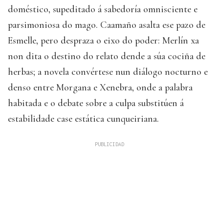
doméstico, supeditado á sabedoría omnisciente e
parsimoniosa do mago. Caamaño asalta ese pazo de
Esmelle, pero despraza o eixo do poder: Merlín xa
non dita o destino do relato dende a súa cociña de
herbas; a novela convértese nun diálogo nocturno e
denso entre Morgana e Xenebra, onde a palabra
habitada e o debate sobre a culpa substitúen á
estabilidade case estática cunqueiriana.