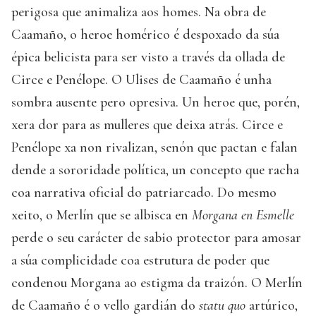
perigosa que animaliza aos homes. Na obra de
Caamaño, o heroe homérico é despoxado da súa
épica belicista para ser visto a través da ollada de
Circe e Penélope. O Ulises de Caamaño é unha
sombra ausente pero opresiva. Un heroe que, porén,
xera dor para as mulleres que deixa atrás. Circe e
Penélope xa non rivalizan, senón que pactan e falan
dende a sororidade política, un concepto que racha
coa narrativa oficial do patriarcado. Do mesmo
xeito, o Merlín que se albisca en
Morgana en Esmelle
perde o seu carácter de sabio protector para amosar
a súa complicidade coa estrutura de poder que
condenou Morgana ao estigma da traizón. O Merlín
de Caamaño é o vello gardián do
statu quo
artúrico,