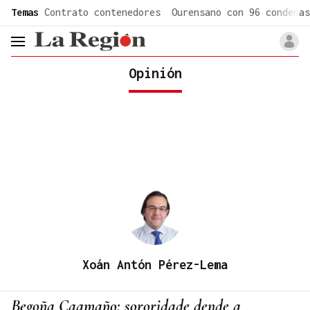
common.go-to-content
Temas
Contrato contenedores
Ourensano con 96 condenas
header.menu.open
Opinión
Xoán Antón Pérez-Lema
Begoña Caamaño: sororidade dende a