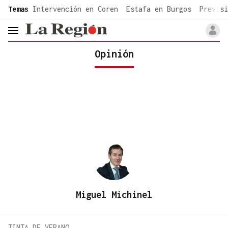
common.go-to-content
Temas
Intervención en Coren
Estafa en Burgos
Previsi
header.menu.open
Opinión
Miguel Michinel
TINTA DE VERANO