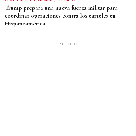
Trump prepara una nueva fuerza militar para
coordinar operaciones contra los cárteles en
Hispanoamérica
CHOQUE EN CADENA
Accidente múltiple en la AP-9: cinco coches
implicados provocan retenciones a la salida de